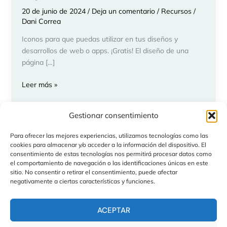
20 de junio de 2024
/
Deja un comentario
/
Recursos
/
Dani Correa
Iconos para que puedas utilizar en tus diseños y
desarrollos de web o apps. ¡Gratis! El diseño de una
página […]
Iconos
Leer más »
para
Desarrollo
Gestionar consentimiento
Web
o
Para ofrecer las mejores experiencias, utilizamos tecnologías como las
App:
←
Anterior
1
2
3
cookies para almacenar y/o acceder a la información del dispositivo. El
Los
consentimiento de estas tecnologías nos permitirá procesar datos como
el comportamiento de navegación o las identificaciones únicas en este
Mejores
sitio. No consentir o retirar el consentimiento, puede afectar
Recursos
negativamente a ciertas características y funciones.
Política de privacidad
Gratuitos
Contacto
Sobre mí
ACEPTAR
Política de cookies (UE)